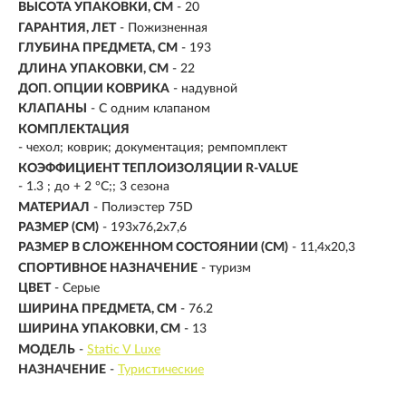
ВЫСОТА УПАКОВКИ, СМ
- 20
ГАРАНТИЯ, ЛЕТ
- Пожизненная
ГЛУБИНА ПРЕДМЕТА, СМ
- 193
ДЛИНА УПАКОВКИ, СМ
- 22
ДОП. ОПЦИИ КОВРИКА
- надувной
КЛАПАНЫ
- С одним клапаном
КОМПЛЕКТАЦИЯ
- чехол; коврик; документация; ремпомплект
КОЭФФИЦИЕНТ ТЕПЛОИЗОЛЯЦИИ R-VALUE
- 1.3 ; до + 2 °С;; 3 сезона
МАТЕРИАЛ
-
Полиэстер 75D
РАЗМЕР (СМ)
-
193х76,2х7,6
РАЗМЕР В СЛОЖЕННОМ СОСТОЯНИИ (СМ)
-
11,4х20,3
СПОРТИВНОЕ НАЗНАЧЕНИЕ
- туризм
ЦВЕТ
- Серые
ШИРИНА ПРЕДМЕТА, СМ
- 76.2
ШИРИНА УПАКОВКИ, СМ
- 13
МОДЕЛЬ
-
Static V Luxe
НАЗНАЧЕНИЕ
-
Туристические