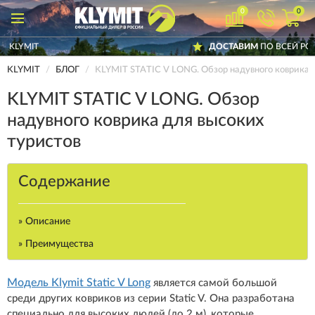
0
0
ДОСТАВИМ
ПО ВСЕЙ РОССИИ
KLYMIT
БЛОГ
KLYMIT STATIC V LONG. Обзор надувного коврика 
KLYMIT STATIC V LONG. Обзор
надувного коврика для высоких
туристов
Содержание
» Описание
» Преимущества
Модель Klymit Static V Long
является самой большой
среди других ковриков из серии Static V. Она разработана
специально для высоких людей (до 2 м), которые