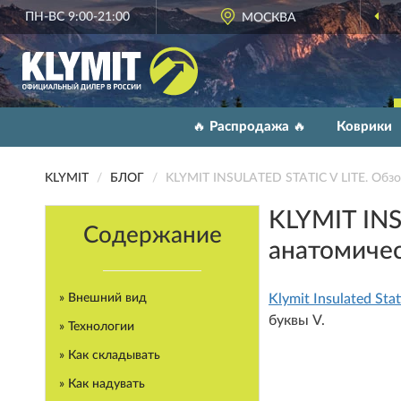
ПН-ВС 9:00-21:00
ОФИЦИАЛЬНЫЙ
МОСКВА
ДИЛЕР KLYMIT
🔥 Распродажа 🔥
Коврики
KLYMIT
БЛОГ
KLYMIT INSULATED STATIC V LITE. Обзо
KLYMIT INS
Содержание
анатомиче
» Внешний вид
Klymit Insulated Stat
буквы V.
» Технологии
» Как складывать
» Как надувать