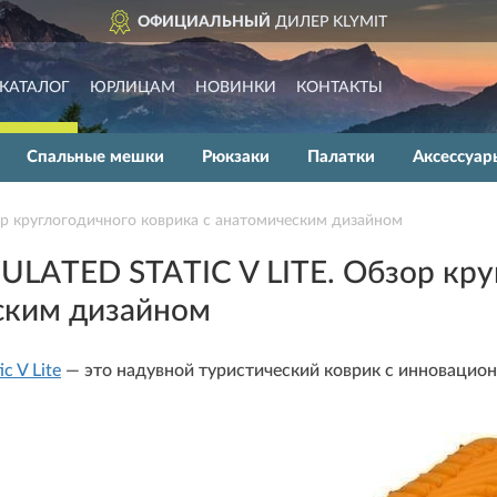
ДОСТАВИМ
ПО ВСЕЙ
КАТАЛОГ
ЮРЛИЦАМ
НОВИНКИ
КОНТАКТЫ
Спальные мешки
Рюкзаки
Палатки
Аксессуар
р круглогодичного коврика с анатомическим дизайном
ULATED STATIC V LITE. Обзор кру
ским дизайном
ic V Lite
— это надувной туристический коврик с инновацио