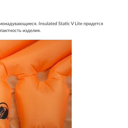
монадувающиеся. Insulated Static V Lite придется
мпактность изделия.